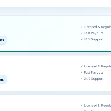
✓ Licensed & Regul
✓ Fast Payouts
✓ 24/7 Support
ins
✓ Licensed & Regul
✓ Fast Payouts
✓ 24/7 Support
ins
✓ Licensed & Regul