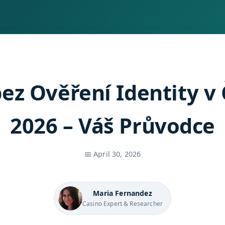
ez Ověření Identity v
2026 – Váš Průvodce
📅 April 30, 2026
Maria Fernandez
Casino Expert & Researcher