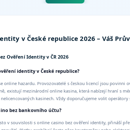
entity v České republice 2026 – Váš Prů
ez Ověření Identity v ČR 2026
ověření identity v České republice?
se online hazardu. Provozovatelé s českou licencí jsou povinni ov
ě, existují mezinárodní online kasina, která nabízejí hraní s m
v nelicencovaných kasinech. Vždy doporučujeme volit operátory s
asino bez bankovního účtu?
to v souvislosti s online casino bez ověření identity, přináší 
ziko zneužití. Platby probíhají často přes kryptoměny nebo elekt