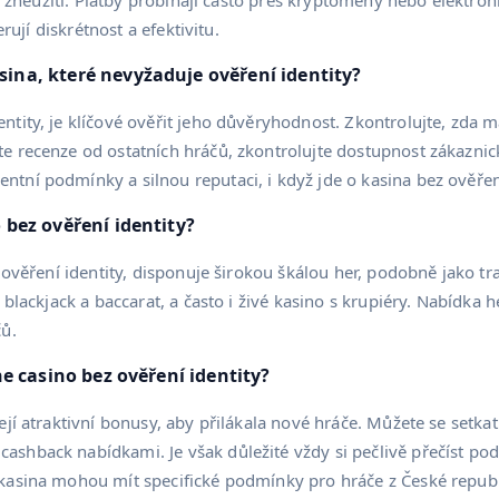
erují diskrétnost a efektivitu.
ina, které nevyžaduje ověření identity?
ntity, je klíčové ověřit jeho důvěryhodnost. Zkontrolujte, zda 
te recenze od ostatních hráčů, zkontrolujte dostupnost zákazni
tní podmínky a silnou reputaci, i když jde o kasina bez ověřen
 bez ověření identity?
z ověření identity, disponuje širokou škálou her, podobně jako t
 blackjack a baccarat, a často i živé kasino s krupiéry. Nabídka h
čů.
ne casino bez ověření identity?
ejí atraktivní bonusy, aby přilákala nové hráče. Můžete se setkat
cashback nabídkami. Je však důležité vždy si pečlivě přečíst 
 kasina mohou mít specifické podmínky pro hráče z České republ