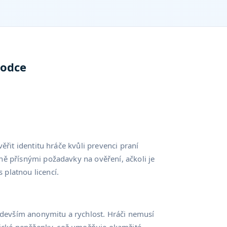
vodce
ěřit identitu hráče kvůli prevenci praní
éně přísnými požadavky na ověření, ačkoli je
 platnou licencí.
především anonymitu a rychlost. Hráči nemusí
ronické peněženky, což umožňuje okamžité