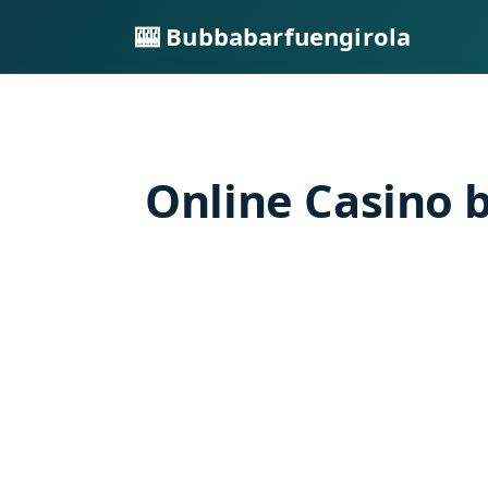
🎰 Bubbabarfuengirola
Online Casino b