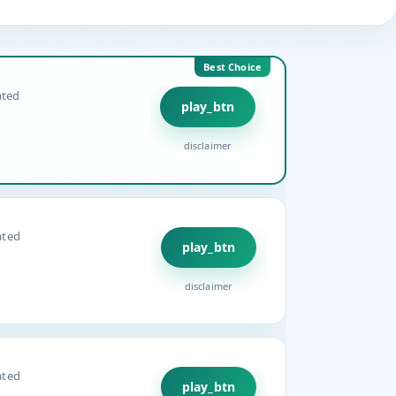
Best Choice
ated
play_btn
disclaimer
ated
play_btn
disclaimer
ated
play_btn