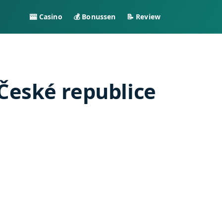
🎰 Casino
💰 Bonussen
📝 Review
 České republice